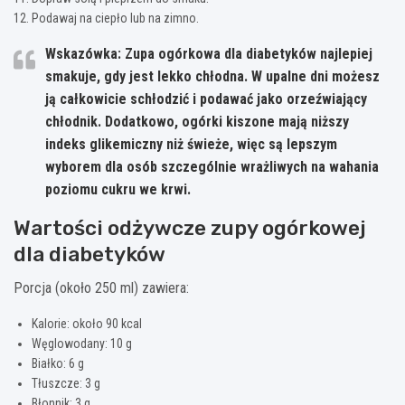
Podawaj na ciepło lub na zimno.
Wskazówka:
Zupa ogórkowa dla diabetyków najlepiej
smakuje, gdy jest lekko chłodna. W upalne dni możesz
ją całkowicie schłodzić i podawać jako orzeźwiający
chłodnik.
Dodatkowo, ogórki kiszone mają niższy
indeks glikemiczny niż świeże
, więc są lepszym
wyborem dla osób szczególnie wrażliwych na wahania
poziomu cukru we krwi.
Wartości odżywcze zupy ogórkowej
dla diabetyków
Porcja (około 250 ml) zawiera:
Kalorie: około 90 kcal
Węglowodany: 10 g
Białko: 6 g
Tłuszcze: 3 g
Błonnik: 3 g