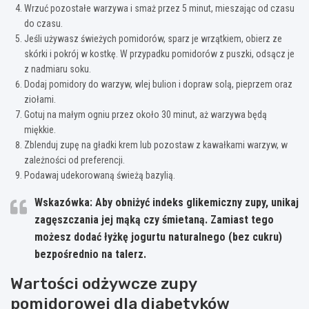
Wrzuć pozostałe warzywa i smaż przez 5 minut, mieszając od czasu
do czasu.
Jeśli używasz świeżych pomidorów, sparz je wrzątkiem, obierz ze
skórki i pokrój w kostkę. W przypadku pomidorów z puszki, odsącz je
z nadmiaru soku.
Dodaj pomidory do warzyw, wlej bulion i dopraw solą, pieprzem oraz
ziołami.
Gotuj na małym ogniu przez około 30 minut, aż warzywa będą
miękkie.
Zblenduj zupę na gładki krem lub pozostaw z kawałkami warzyw, w
zależności od preferencji.
Podawaj udekorowaną świeżą bazylią.
Wskazówka:
Aby obniżyć indeks glikemiczny zupy, unikaj
zagęszczania jej mąką czy śmietaną. Zamiast tego
możesz dodać łyżkę jogurtu naturalnego (bez cukru)
bezpośrednio na talerz.
Wartości odżywcze zupy
pomidorowej dla diabetyków