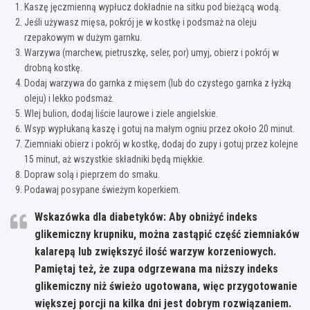
Kaszę jęczmienną wypłucz dokładnie na sitku pod bieżącą wodą.
Jeśli używasz mięsa, pokrój je w kostkę i podsmaż na oleju
rzepakowym w dużym garnku.
Warzywa (marchew, pietruszkę, seler, por) umyj, obierz i pokrój w
drobną kostkę.
Dodaj warzywa do garnka z mięsem (lub do czystego garnka z łyżką
oleju) i lekko podsmaż.
Wlej bulion, dodaj liście laurowe i ziele angielskie.
Wsyp wypłukaną kaszę i gotuj na małym ogniu przez około 20 minut.
Ziemniaki obierz i pokrój w kostkę, dodaj do zupy i gotuj przez kolejne
15 minut, aż wszystkie składniki będą miękkie.
Dopraw solą i pieprzem do smaku.
Podawaj posypane świeżym koperkiem.
Wskazówka dla diabetyków:
Aby obniżyć indeks
glikemiczny krupniku, można zastąpić część ziemniaków
kalarepą lub zwiększyć ilość warzyw korzeniowych.
Pamiętaj też, że zupa odgrzewana ma niższy indeks
glikemiczny niż świeżo ugotowana
, więc przygotowanie
większej porcji na kilka dni jest dobrym rozwiązaniem.