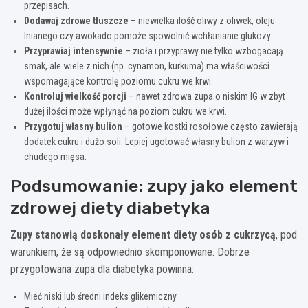
przepisach.
Dodawaj zdrowe tłuszcze
– niewielka ilość oliwy z oliwek, oleju
lnianego czy awokado pomoże spowolnić wchłanianie glukozy.
Przyprawiaj intensywnie
– zioła i przyprawy nie tylko wzbogacają
smak, ale wiele z nich (np. cynamon, kurkuma) ma właściwości
wspomagające kontrolę poziomu cukru we krwi.
Kontroluj wielkość porcji
– nawet zdrowa zupa o niskim IG w zbyt
dużej ilości może wpłynąć na poziom cukru we krwi.
Przygotuj własny bulion
– gotowe kostki rosołowe często zawierają
dodatek cukru i dużo soli. Lepiej ugotować własny bulion z warzyw i
chudego mięsa.
Podsumowanie: zupy jako element
zdrowej diety diabetyka
Zupy stanowią doskonały element diety osób z cukrzycą
, pod
warunkiem, że są odpowiednio skomponowane. Dobrze
przygotowana zupa dla diabetyka powinna:
Mieć niski lub średni indeks glikemiczny