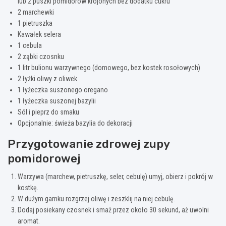
lub 2 puszki pomidorów krojonych bez dodatku cukru
2 marchewki
1 pietruszka
Kawałek selera
1 cebula
2 ząbki czosnku
1 litr bulionu warzywnego (domowego, bez kostek rosołowych)
2 łyżki oliwy z oliwek
1 łyżeczka suszonego oregano
1 łyżeczka suszonej bazylii
Sól i pieprz do smaku
Opcjonalnie: świeża bazylia do dekoracji
Przygotowanie zdrowej zupy
pomidorowej
Warzywa (marchew, pietruszkę, seler, cebulę) umyj, obierz i pokrój w
kostkę.
W dużym garnku rozgrzej oliwę i zeszklij na niej cebulę.
Dodaj posiekany czosnek i smaż przez około 30 sekund, aż uwolni
aromat.