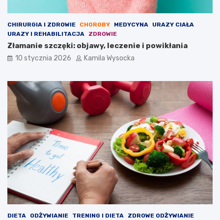
o
e
s
s
o
k
CHIRURGIA I ZDROWIE
CHOROBY
MEDYCYNA
URAZY CIAŁA
w
u
URAZY I REHABILITACJA
ZDROWIE
a
t
Złamanie szczęki: objawy, leczenie i powikłania
n
k
i
i
10 stycznia 2026
Kamila Wysocka
e
u
b
o
c
z
n
e
m
o
g
ą
w
y
s
t
ą
p
DIETA
ODŻYWIANIE
TRENING I DIETA
ZDROWE ODŻYWIANIE