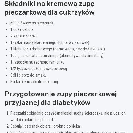
Składniki na kremową zupę
pieczarkową dla cukrzyków
500 g świeżych pieczarek
1 duża cebula
2 ząbki czosnku
1 łyżka masła klarowanego (lub oliwy z oliwek)
1 litr bulionu drobiowego (domowego, bez dodatku soli)
100 g serka tofu naturalnego (alternatywa dla śmietany)
1 łyżeczka suszonego tymianku
1/2 łyżeczki gałki muszkatołowej
Sól i pieprz do smaku
Natka pietruszki do dekoracji
Przygotowanie zupy pieczarkowej
przyjaznej dla diabetyków
Pieczarki dokładnie oczyść (najlepiej suchą ściereczką, nie płucz ich
wodą) i pokrój na plasterki.
Cebulę i czosnek obierz i drobno posiekaj.
W dużym garnku rozgrzej masło klarowane lub oliwę i zeszklij na nim