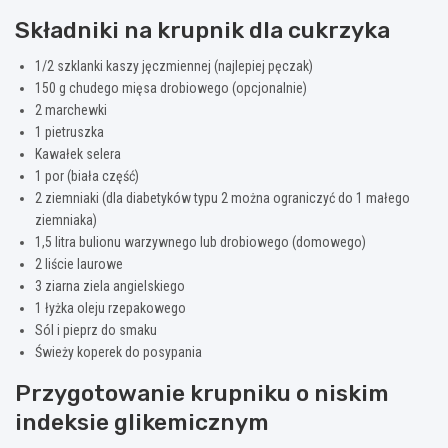
Składniki na krupnik dla cukrzyka
1/2 szklanki kaszy jęczmiennej (najlepiej pęczak)
150 g chudego mięsa drobiowego (opcjonalnie)
2 marchewki
1 pietruszka
Kawałek selera
1 por (biała część)
2 ziemniaki (dla diabetyków typu 2 można ograniczyć do 1 małego
ziemniaka)
1,5 litra bulionu warzywnego lub drobiowego (domowego)
2 liście laurowe
3 ziarna ziela angielskiego
1 łyżka oleju rzepakowego
Sól i pieprz do smaku
Świeży koperek do posypania
Przygotowanie krupniku o niskim
indeksie glikemicznym