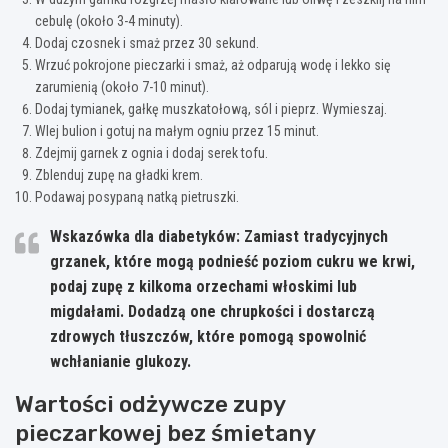
cebulę (około 3-4 minuty).
Dodaj czosnek i smaż przez 30 sekund.
Wrzuć pokrojone pieczarki i smaż, aż odparują wodę i lekko się
zarumienią (około 7-10 minut).
Dodaj tymianek, gałkę muszkatołową, sól i pieprz. Wymieszaj.
Wlej bulion i gotuj na małym ogniu przez 15 minut.
Zdejmij garnek z ognia i dodaj serek tofu.
Zblenduj zupę na gładki krem.
Podawaj posypaną natką pietruszki.
Wskazówka dla diabetyków:
Zamiast tradycyjnych
grzanek, które mogą podnieść poziom cukru we krwi,
podaj zupę z kilkoma orzechami włoskimi lub
migdałami. Dodadzą one chrupkości i dostarczą
zdrowych tłuszczów, które pomogą spowolnić
wchłanianie glukozy.
Wartości odżywcze zupy
pieczarkowej bez śmietany