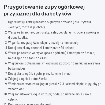
Przygotowanie zupy ogórkowej
przyjaznej dla diabetyków
Ogórki umyj i zetrzyj na tarce o grubych oczkach (jeśli używasz
świeżych, możesz je obrać).
Warzywa (marchew, pietruszkę, seler, cebulę) umyj, obierz i pokrój w
drobną kostkę.
W garnku rozgrzej łyżkę oleju i zeszklij na nim cebulę.
Dodaj posiekany czosnek i smaż przez 30 sekund.
Wrzuć pozostałe warzywa (poza ogórkami) i smaż przez 5 minut,
mieszając od czasu do czasu.
Wlej bulion i gotuj na małym ogniu przez około 15 minut, aż warzywa
będą miękkie.
Dodaj starte ogórki i gotuj przez kolejne 5 minut.
Zdejmij z ognia i ostudź lekko.
W miseczce wymieszaj jogurt grecki z 2-3 łyżkami ciepłej zupy, aby go
zahartować.
Wlej zahartowany jogurt do zupy, dodaj posiekane zioła i sok z
cytryny.
Dopraw solą i pieprzem do smaku.