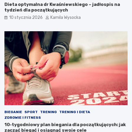
i
Dieta optymalna dr Kwaśniewskiego – jadłospis na
ć
tydzień dla początkujących
p
10 stycznia 2026
Kamila Wysocka
o
n
o
s
z
e
n
i
u
a
p
a
r
a
t
u
?
BIEGANIE
SPORT
TRENING
TRENING I DIETA
ZDROWIE I FITNESS
10-tygodniowy plan biegania dla początkujących: jak
zacząć biegać i osiągnąć swoje cele