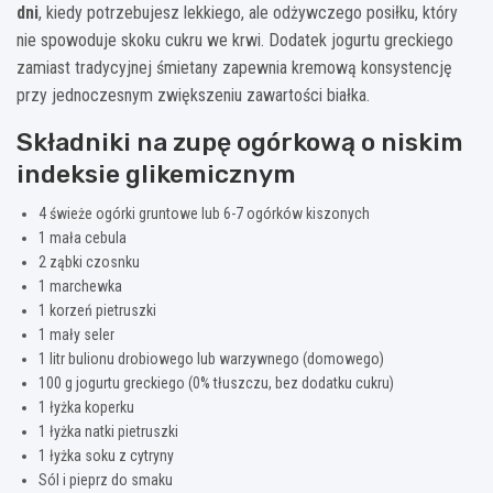
dni
, kiedy potrzebujesz lekkiego, ale odżywczego posiłku, który
nie spowoduje skoku cukru we krwi. Dodatek jogurtu greckiego
zamiast tradycyjnej śmietany zapewnia kremową konsystencję
przy jednoczesnym zwiększeniu zawartości białka.
Składniki na zupę ogórkową o niskim
indeksie glikemicznym
4 świeże ogórki gruntowe lub 6-7 ogórków kiszonych
1 mała cebula
2 ząbki czosnku
1 marchewka
1 korzeń pietruszki
1 mały seler
1 litr bulionu drobiowego lub warzywnego (domowego)
100 g jogurtu greckiego (0% tłuszczu, bez dodatku cukru)
1 łyżka koperku
1 łyżka natki pietruszki
1 łyżka soku z cytryny
Sól i pieprz do smaku