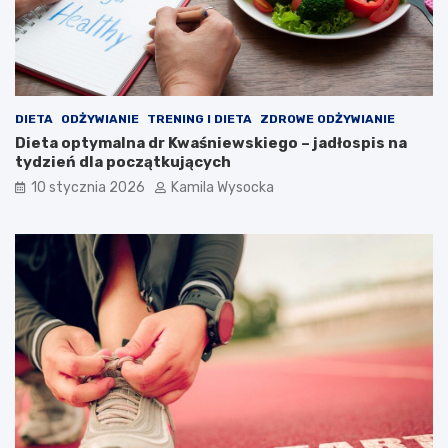
ą
w
y
s
t
ą
p
DIETA
ODŻYWIANIE
TRENING I DIETA
ZDROWE ODŻYWIANIE
i
Dieta optymalna dr Kwaśniewskiego – jadłospis na
ć
tydzień dla początkujących
p
10 stycznia 2026
Kamila Wysocka
o
n
o
s
z
e
n
i
u
a
p
a
r
a