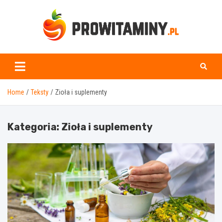
Skip
to
content
Prowitaminy.pl
Home
Teksty
Zioła i suplementy
Kategoria:
Zioła i suplementy