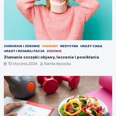
s
m
i
:
z
J
a
a
s
k
t
i
o
e
s
s
o
k
CHIRURGIA I ZDROWIE
CHOROBY
MEDYCYNA
URAZY CIAŁA
w
u
URAZY I REHABILITACJA
ZDROWIE
a
t
Złamanie szczęki: objawy, leczenie i powikłania
n
k
i
i
10 stycznia 2026
Kamila Wysocka
e
u
b
o
c
z
n
e
m
o
g