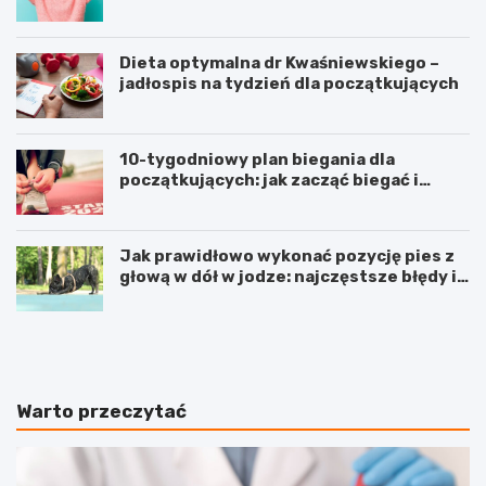
Dieta optymalna dr Kwaśniewskiego –
jadłospis na tydzień dla początkujących
10-tygodniowy plan biegania dla
początkujących: jak zacząć biegać i
osiągnąć swoje cele
Jak prawidłowo wykonać pozycję pies z
głową w dół w jodze: najczęstsze błędy i
korzyści
S
P
y
o
r
w
o
i
p
k
Warto przeczytać
l
ł
a
a
w
n
e
i