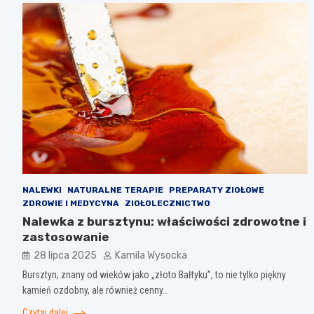
NALEWKI
NATURALNE TERAPIE
PREPARATY ZIOŁOWE
ZDROWIE I MEDYCYNA
ZIOŁOLECZNICTWO
Nalewka z bursztynu: właściwości zdrowotne i
zastosowanie
28 lipca 2025
Kamila Wysocka
Bursztyn, znany od wieków jako „złoto Bałtyku”, to nie tylko piękny
kamień ozdobny, ale również cenny…
Czytaj dalej