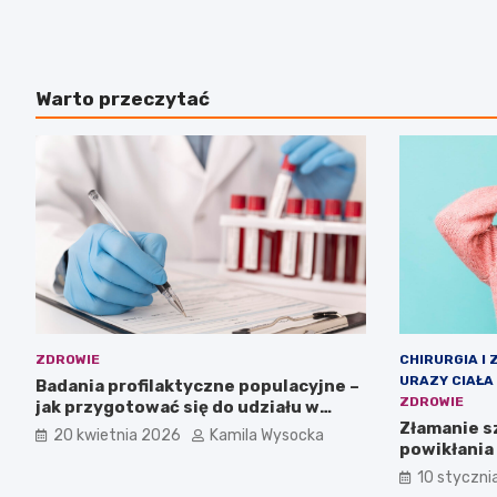
Warto przeczytać
ZDROWIE
CHIRURGIA I 
URAZY CIAŁA
Badania profilaktyczne populacyjne –
ZDROWIE
jak przygotować się do udziału w
programie?
Złamanie sz
20 kwietnia 2026
Kamila Wysocka
powikłania
10 styczni