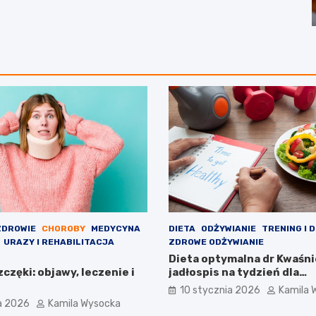
ZDROWIE
CHOROBY
MEDYCYNA
DIETA
ODŻYWIANIE
TRENING I D
URAZY I REHABILITACJA
ZDROWE ODŻYWIANIE
Dieta optymalna dr Kwaśn
częki: objawy, leczenie i
jadłospis na tydzień dla
początkujących
10 stycznia 2026
Kamila 
a 2026
Kamila Wysocka