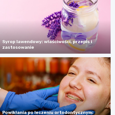
Syrop lawendowy: właściwości, przepis i
zastosowanie
Powikłania po leczeniu ortodontycznym: