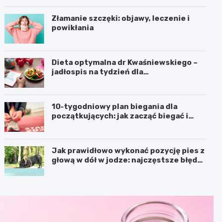
Złamanie szczęki: objawy, leczenie i
powikłania
Dieta optymalna dr Kwaśniewskiego –
jadłospis na tydzień dla
początkujących
10-tygodniowy plan biegania dla
początkujących: jak zacząć biegać i
osiągnąć swoje cele
Jak prawidłowo wykonać pozycję pies z
głową w dół w jodze: najczęstsze błędy i
korzyści