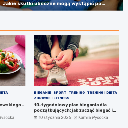
Jakie skutki uboczne mogą wystąpić po
noszeniu aparatu?
IETA
BIEGANIE
SPORT
TRENING
TRENING I DIETA
ZDROWIE I FITNESS
iewskiego –
10-tygodniowy plan biegania dla
początkujących: jak zacząć biegać i
osiągnąć swoje cele
Wysocka
10 stycznia 2026
Kamila Wysocka