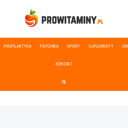
Prowitaminy.pl
PROFILAKTYKA
PSYCHIKA
SPORT
SUPLEMENTY
UR
KONTAKT